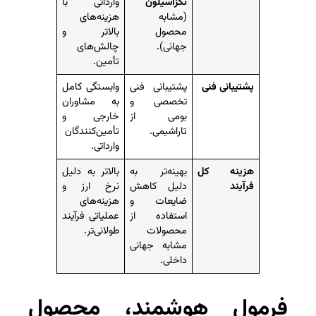
تگزاسیلون
وارداتی با
(مشابه
هزینه‌های
محصول
بالاتر و
جهانی).
چالش‌های
تأمین.
پشتیبانی فنی
پشتیبانی فنی
وابستگی کامل
تخصصی و
به مشاوران
بومی از
خارجی و
تاراشیمی.
تأمین‌کنندگان
وارداتی.
هزینه کل
بهینه‌تر به
بالاتر به دلیل
فرآیند
دلیل کاهش
نرخ ارز و
ضایعات و
هزینه‌های
استفاده از
عملیاتی فرآیند
محصولات
طولانی‌تر.
مشابه جهانی
داخلی.
فرمول هوشمند، محصول