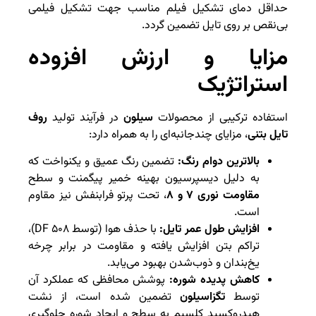
حداقل دمای تشکیل فیلم مناسب جهت تشکیل فیلمی
بی‌نقص بر روی تایل تضمین گردد.
مزایا و ارزش افزوده
استراتژیک
استفاده ترکیبی از محصولات
سیلون
در فرآیند تولید
روف
تایل بتنی
، مزایای چندجانبه‌ای را به همراه دارد:
بالاترین دوام رنگ:
تضمین رنگ عمیق و یکنواخت که
به دلیل دیسپرسیون بهینه خمیر پیگمنت و سطح
مقاومت نوری ۷ و ۸
، تحت پرتو فرابنفش نیز مقاوم
است.
افزایش طول عمر تایل:
با حذف هوا (توسط DF ۵۰۸)،
تراکم بتن افزایش یافته و مقاومت در برابر چرخه
یخ‌بندان و ذوب‌شدن بهبود می‌یابد.
کاهش پدیده شوره:
پوشش محافظی که عملکرد آن
توسط
تگزاسیلون
تضمین شده است، از نشت
هیدروکسید کلسیم به سطح و ایجاد شوره جلوگیری