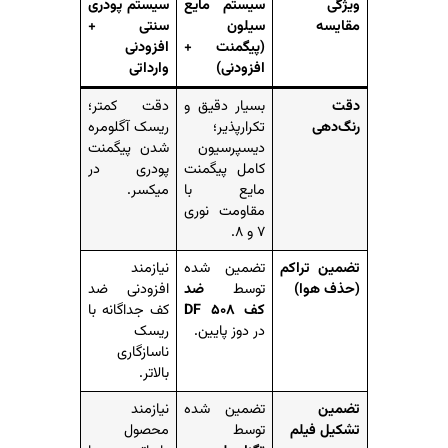
ویژگی
سیستم مایع
سیستم پودری
مقایسه
سیلون
سنتی +
(پیگمنت +
افزودنی
افزودنی)
وارداتی
دقت
بسیار دقیق و
دقت کمتر؛
رنگ‌دهی
تکرارپذیر؛
ریسک آگلومره
دیسپرسیون
شدن پیگمنت
کامل پیگمنت
پودری در
مایع با
میکسر.
مقاومت نوری
۷ و ۸.
تضمین تراکم
تضمین شده
نیازمند
(حذف هوا)
توسط
ضد
افزودنی ضد
کف DF ۵۰۸
کف جداگانه با
در دوز پایین.
ریسک
ناسازگاری
بالاتر.
تضمین
تضمین شده
نیازمند
تشکیل فیلم
توسط
محصول