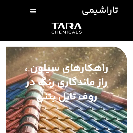
تاراشیمی
راهکارهای سیلون ،
راز ماندگاری رنگ در
روف تایل بتنی