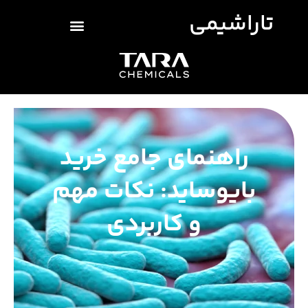
تاراشیمی
راهنمای جامع خرید
بایوساید: نکات مهم
و کاربردی