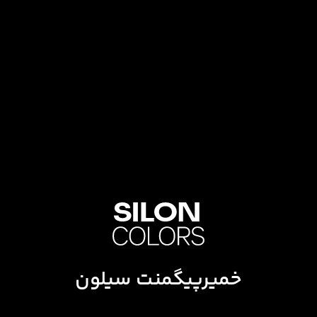
خمیرپیگمنت سیلون