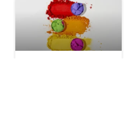
همه چیز درباره خمیرپیگمنت : از
تعریف تا کاربردها
در قلب هر رنگ زیبا و ماندگار، ذرات ریز و رنگینی به
نام پیگمنت قرار دارند. خمیرپیگمنت در واقع شکل
پیشرفته و آماده‌ی مصرف این