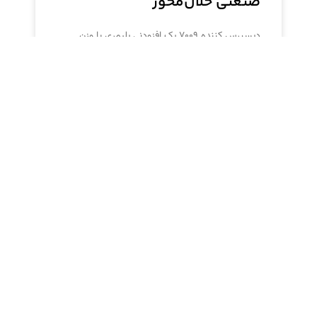
صنعتی حلال‌محور
دیسپرس کننده ۷۰۰۹ یک افزودنی پلیمری با وزن
مولکولی بالاست که برای تثبیت رنگدانه‌های آلی و
معدنی در سیستم‌های حلال‌محور طراحی شده است.
این محصول
بایوساید سیلون: محافظت
پیشرفته و پایدار