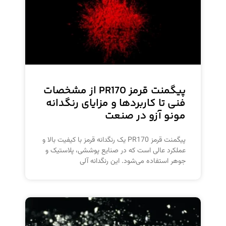
پیگمنت قرمز PR170 از مشخصات
فنی تا کاربردها و مزایای رنگدانه
مونو آزو در صنعت
پیگمنت قرمز PR170 یک رنگدانه قرمز با کیفیت بالا و
عملکرد عالی است که در صنایع پوششی، پلاستیک و
جوهر استفاده می‌شود. این رنگدانه آلی