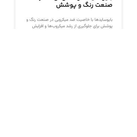
صنعت رنگ و پوشش
بایوسایدها با خاصیت ضد میکروبی در صنعت رنگ و
پوشش برای جلوگیری از رشد میکروب‌ها و افزایش
ماندگاری محصولات استفاده می‌شوند. بایوساید
K900 سیلون، تولیدی
پیگمنت سبز PG7 خواص