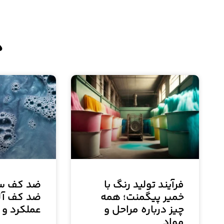
د
فرآیند تولید رنگ با
ضد کف سی
خمیر پیگمنت؛ همه
ضد کف آل
چیز درباره مراحل و
عملکرد و 
مواد