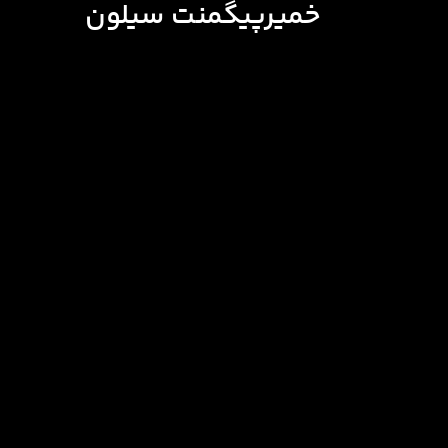
خمیرپیگمنت سیلون