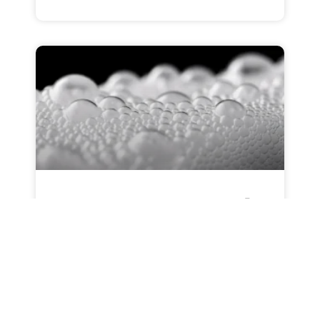
نوآوری در ضد کف های
سیلیکونی : نانوذرات و فناوری
های سبز
خلاصه: کشف آخرین فناوری ها و نوآوری در ضد کف
های سیلیکونی! چگونه نانوذرات و مواد گیاهی عملکرد
آنها را متحول کرده اند؟ مقدمه صنعت