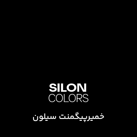
خمیرپیگمنت سیلون