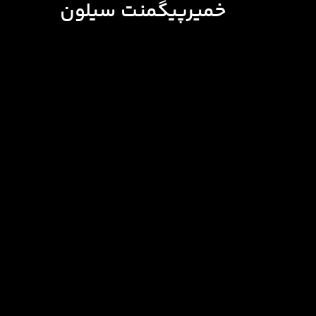
خمیرپیگمنت سیلون