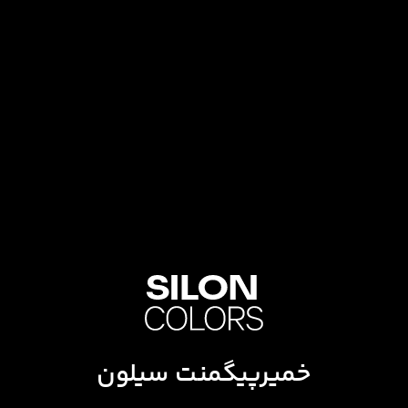
خمیرپیگمنت سیلون