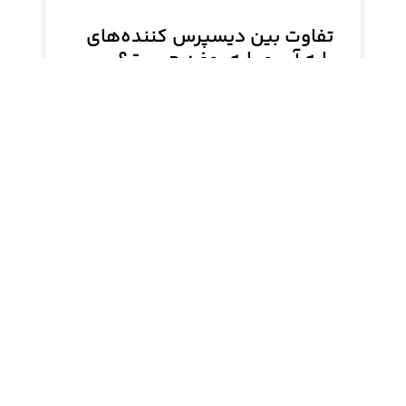
تفاوت بین دیسپرس کننده‌های
پایه آب و پایه روغن چیست؟
دیسپرس‌کننده‌ها (Dispersants) مواد افزودنی
هستند که به پخش یکنواخت ذرات جامد در یک مایع
کمک می‌کنند و از تجمع ذرات و تشکیل توده‌ها
جلوگیری می‌کنند.