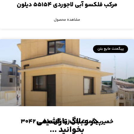
مرکب فلکسو آبی لاجوردی ۵۵۱۵۴ دیلون
مشاهده محصول
پیگمنت مایع بتن
در وبلاگ تاراشیمی
خمیرپیگمنت بتن زرد گل ماشی ۳۰۴۲
بخوانید ...