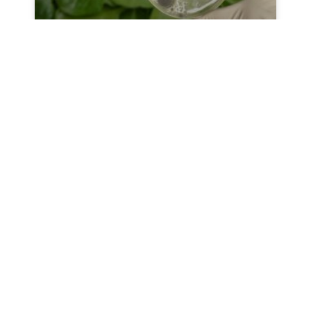
بایوساید سیلون: محافظت
پیشرفته و پایدار
بایوساید K900 سیلون یک فرمولاسیون پیشرفته و
وسیع‌الطیف است که برای کنترل و از بین بردن
میکروارگانیسم‌های مضر در محیط‌های صنعتی و
محصولات مختلف طراحی