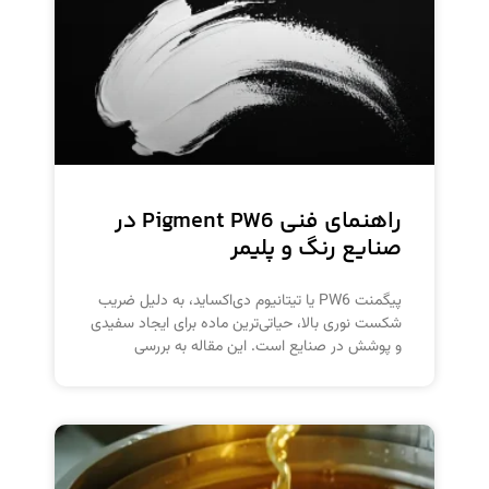
راهنمای فنی Pigment PW6 در
صنایع رنگ و پلیمر
پیگمنت PW6 یا تیتانیوم دی‌اکساید، به دلیل ضریب
شکست نوری بالا، حیاتی‌ترین ماده برای ایجاد سفیدی
و پوشش در صنایع است. این مقاله به بررسی