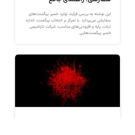
این نوشته به بررسی فرآیند تولید خمیر پیگمنت‌های
سفارشی می‌پردازد. با تمرکز بر انتخاب پیگمنت، اندازه
ذرات، پایه و افزودنی‌های مناسب، شرکت تاراشیمی
خمیر پیگمنت‌هایی
پیگمنت قرمز PR170 از مشخصات
فنی تا کاربردها و مزایای رنگدانه