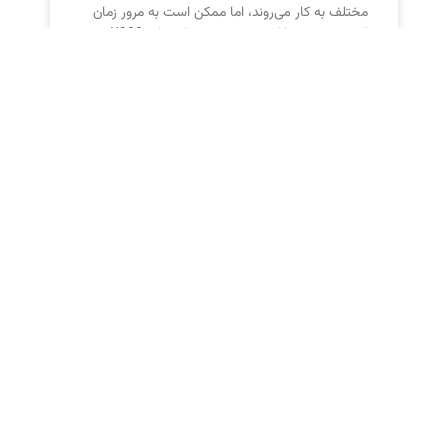
مختلف به کار می‌روند، اما ممکن است به مرور زمان
اثربخشی خود را از دست بدهند. بایوساید K900
سیلون
آیا دیسپرس‌کننده‌ها با محیط
زیست سازگار هستند؟
دیسپرس‌کننده‌ها نقش مهمی در صنایع دارند، اما
سازگاری آن‌ها با محیط زیست بستگی به نوع