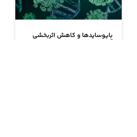
بایوسایدها و کاهش اثربخشی
آن‌ها در طول زمان
بایوسایدها برای کنترل میکروارگانیسم‌ها در صنایع
مختلف به کار می‌روند، اما ممکن است به مرور زمان
اثربخشی خود را از دست بدهند. بایوساید K900
سیلون