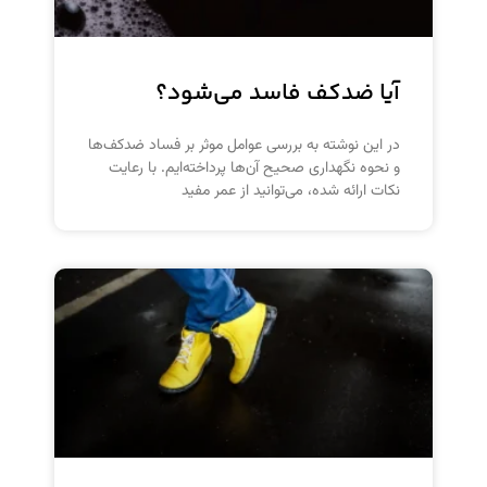
آیا ضدکف فاسد می‌شود؟
در این نوشته به بررسی عوامل موثر بر فساد ضدکف‌ها
و نحوه نگهداری صحیح آن‌ها پرداخته‌ایم. با رعایت
نکات ارائه شده، می‌توانید از عمر مفید