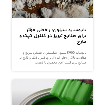
بایوساید سیلون: راه‌حلی مؤثر
برای صنایع تبریز در کنترل کپک و
قارچ
بایوساید K900 سیلون تاراشیمی با عملکرد سریع و
مقاومت بالا، راه‌حلی ایده‌آل برای کنترل کپک و قارچ در
صنایع تبریز است. این محصول با کیفیت