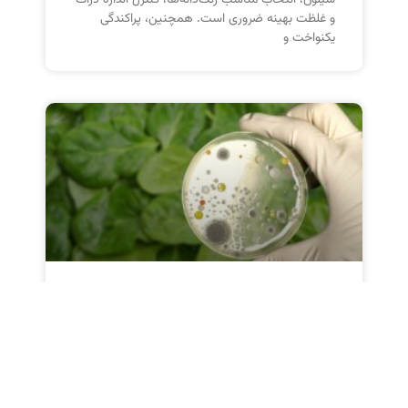
سیلون، انتخاب مناسب رنگ‌دانه‌ها، کنترل اندازه ذرات
و غلظت بهینه ضروری است. همچنین، پراکندگی
یکنواخت و
بایوساید سیلون: محافظت
پیشرفته و پایدار
بایوساید K900 سیلون یک فرمولاسیون پیشرفته و
وسیع‌الطیف است که برای کنترل و از بین بردن