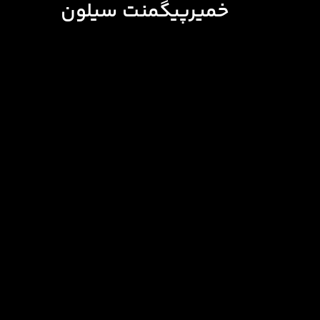
خمیرپیگمنت سیلون