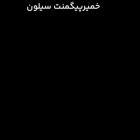
خمیرپیگمنت سیلون