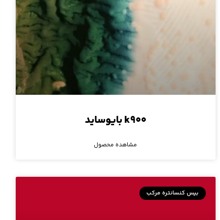
k۹۰۰ بایوساید
مشاهده محصول
بیس کنسانتره مرکب