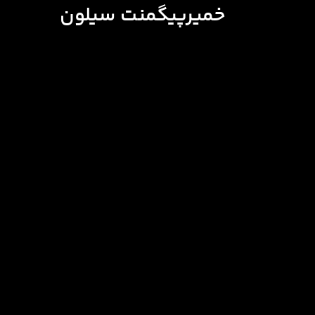
خمیرپیگمنت سیلون