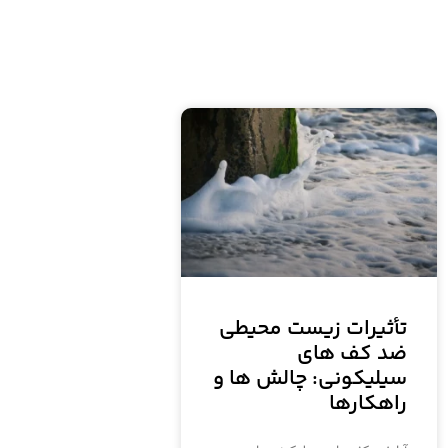
تأثیرات زیست محیطی
ضد کف های
سیلیکونی: چالش ها و
راهکارها