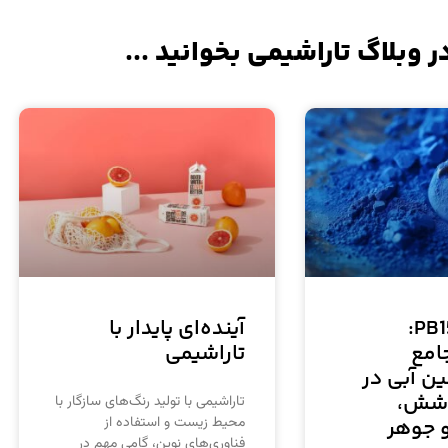
ر وبلاگ تاراشیمی بخوانید ...
پیگمنت PB15:
آینده‌ای پایدار با
امع
تاراشیمی
ین آبی در
وشش،
تاراشیمی با تولید رنگ‌های سازگار با
محیط زیست و استفاده از
 جوهر
فناوری‌های نوین، گامی مهم در