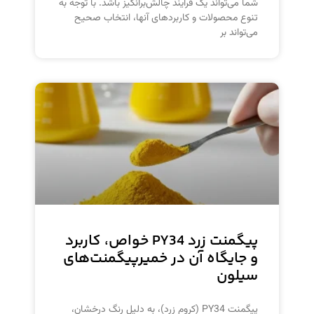
شما می‌تواند یک فرآیند چالش‌برانگیز باشد. با توجه به
تنوع محصولات و کاربردهای آنها، انتخاب صحیح
می‌تواند بر
پیگمنت زرد PY34 خواص، کاربرد
و جایگاه آن در خمیرپیگمنت‌های
سیلون
پیگمنت PY34 (کروم زرد)، به دلیل رنگ درخشان،