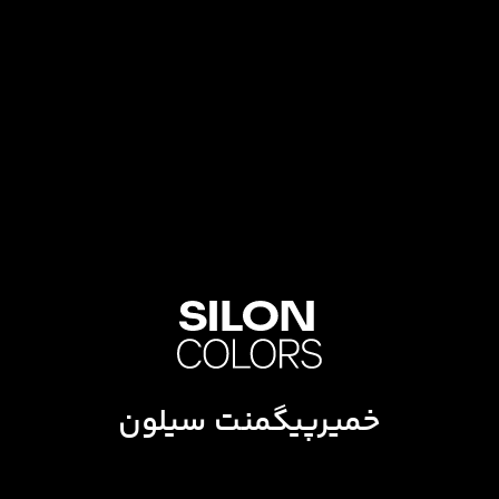
خمیرپیگمنت سیلون